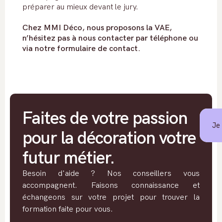
préparer au mieux devant le jury.
Chez MMI Déco, nous proposons la VAE,
n’hésitez pas à nous contacter par téléphone ou
via notre formulaire de contact.
Faites de votre passion
Je
pour la décoration votre
futur métier.
Besoin d'aide ? Nos conseillers vous
accompagnent. Faisons connaissance et
échangeons sur votre projet pour trouver la
formation faite pour vous.